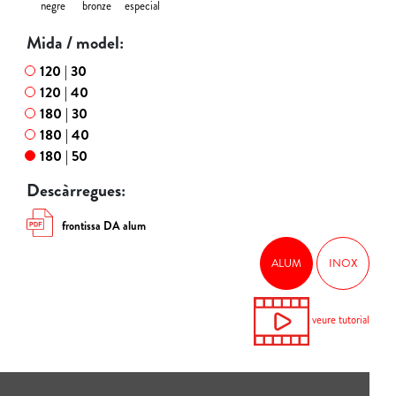
negre
bronze
especial
Mida / model:
120 | 30
120 | 40
180 | 30
180 | 40
180 | 50
Descàrregues:
frontissa DA alum
ALUM
INOX
veure tutorial