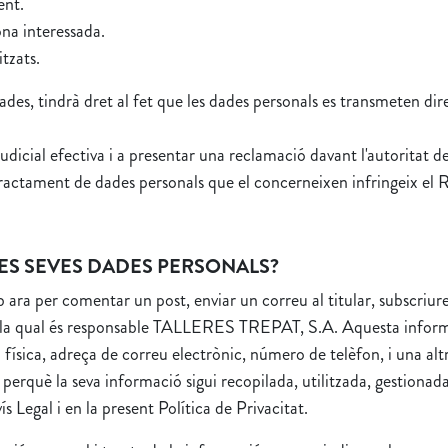
ent.
ona interessada.
tzats.
s dades, tindrà dret al fet que les dades personals es transmeten 
judicial efectiva i a presentar una reclamació davant l'autoritat 
tractament de dades personals que el concerneixen infringeix el 
LES SEVES DADES PERSONALS?
a per comentar un post, enviar un correu al titular, subscriure 
de la qual és responsable TALLERES TREPAT, S.A. Aquesta inform
física, adreça de correu electrònic, número de telèfon, i una alt
 perquè la seva informació sigui recopilada, utilitzada, gestion
 Legal i en la present Política de Privacitat.