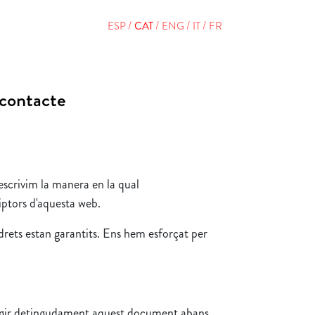
ESP
CAT
ENG
IT
FR
contacte
escrivim la manera en la qual
riptors d'aquesta web.
drets estan garantits. Ens hem esforçat per
llegir detingudament aquest document abans