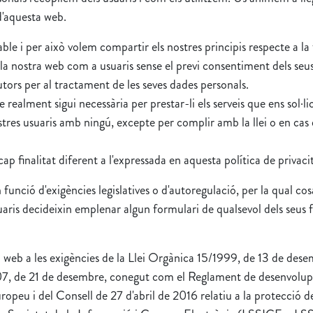
 d'aquesta web.
ble i per això volem compartir els nostres principis respecte a la 
 la nostra web com a usuaris sense el previ consentiment dels seu
utors per al tractament de les seves dades personals.
alment sigui necessària per prestar-li els serveis que ens sol·lici
tres usuaris amb ningú, excepte per complir amb la llei o en ca
p finalitat diferent a l'expressada en aquesta política de privacit
funció d'exigències legislatives o d'autoregulació, per la qual cosa 
uaris decideixin emplenar algun formulari de qualsevol dels seu
 a les exigències de la Llei Orgànica 15/1999, de 13 de desem
007, de 21 de desembre, conegut com el Reglament de desenvo
eu i del Consell de 27 d'abril de 2016 relatiu a la protecció d