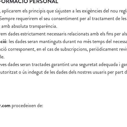
INFORMACIÓ PERSONAL
, aplicarem els principis que s'ajusten a les exigències del nou r
 Sempre requerirem el seu consentiment per al tractament de les s
t amb absoluta transparència.
m dades estrictament necessaris relacionats amb els fins per als 
ació
: les dades seran mantinguts durant no més temps del necessari
ació corresponent, en el cas de subscripcions, periòdicament revisa
le.
seves dades seran tractades garantint una seguretat adequada i gar
utoritzat o ús indegut de les dades dels nostres usuaris per part d
r.com
procedeixen de: