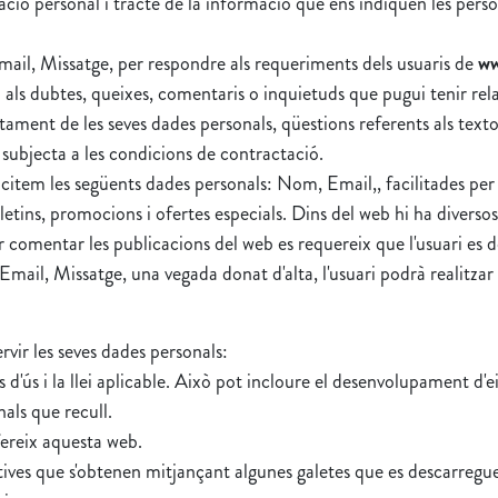
ció personal i tracte de la informació que ens indiquen les pers
mail, Missatge, per respondre als requeriments dels usuaris de
ww
a als dubtes, queixes, comentaris o inquietuds que pugui tenir rela
ctament de les seves dades personals, qüestions referents als texto
i subjecta a les condicions de contractació.
licitem les següents dades personals: Nom, Email,, facilitades per l
lletins, promocions i ofertes especials. Dins del web hi ha diversos
r comentar les publicacions del web es requereix que l'usuari es d
 Email, Missatge, una vegada donat d'alta, l'usuari podrà realitz
ervir les seves dades personals:
 d'ús i la llei aplicable. Això pot incloure el desenvolupament d'
nals que recull.
ofereix aquesta web.
atives que s'obtenen mitjançant algunes galetes que es descarregue