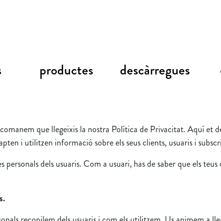
s
productes
descàrregues
omanem que llegeixis la nostra Política de Privacitat. Aquí et d
apten i utilitzen informació sobre els seus clients, usuaris i subsc
s personals dels usuaris. Com a usuari, has de saber que els teus 
s.
sonals recopilem dels usuaris i com els utilitzem. Us animem a 