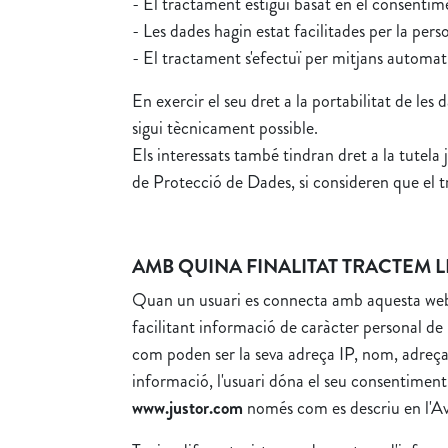
- El tractament estigui basat en el consentim
- Les dades hagin estat facilitades per la pers
- El tractament s'efectuï per mitjans automati
En exercir el seu dret a la portabilitat de le
sigui tècnicament possible.
Els interessats també tindran dret a la tutela 
de Protecció de Dades, si consideren que el 
AMB QUINA FINALITAT TRACTEM 
Quan un usuari es connecta amb aquesta web ar
facilitant informació de caràcter personal 
com poden ser la seva adreça IP, nom, adreça 
informació, l'usuari dóna el seu consentiment
www.justor.com
només com es descriu en l'Avís