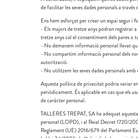
de facilitar les seves dades personals a través
Ens hem esforçat per crear un espai segur i fia
- Els majors de tretze anys podran registrar a
tretze anys cal el consentiment dels pares o t
- No demanem informació personal llevat que re
- No compartim informació personal dels nos
autorització.
- No utilitzem les seves dades personals amb ca
Aquesta política de privacitat podria variar en 
periòdicament. És aplicable en cas que els us
de caràcter personal.
TALLERES TREPAT, SA ha adequat aquesta web
personal (LOPD), i al Reial Decret 1720/2
Reglament (UE) 2016/679 del Parlament Europ