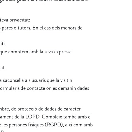
teva privacitat:
s pares o tutors. En el cas dels menors de
ti.
s que comptem amb la seva expressa
at.
s'aconsella als usuaris que la visitin
s formularis de contacte on es demanin dades
bre, de protecció de dades de caràcter
lupament de la LOPD. Compleix també amb el
e les persones físiques (RGPD), així com amb