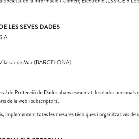
de la Societat de la Informació i Comerç Electrònic (LSSICE o LSS
DE LES SEVES DADES
S.A.
0 Vilassar de Mar (BARCELONA)
al de Protecció de Dades abans esmentat, les dades personals qu
s de la web i subscriptors".
s, implementem totes les mesures tècniques i organitzatives de seg