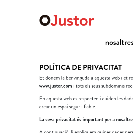
nosaltre
POLÍTICA DE PRIVACITAT
Et donem la benvinguda a aquesta web i et rec
www.justor.com
i tots els seus subdominis rec
En aquesta web es respecten i cuiden les dade
crear un espai segur i fiable.
La seva privacitat és important per a nosaltre
A continuació, li expliquem quines dades per