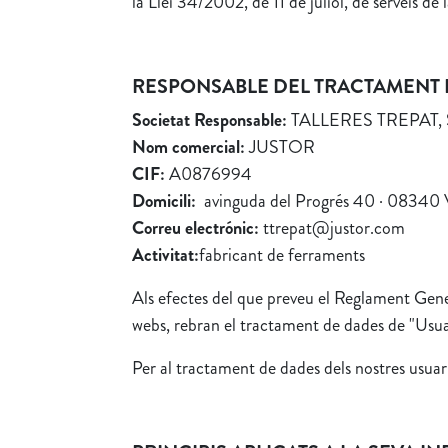
la Llei 34/2002, de 11 de juliol, de serveis 
RESPONSABLE DEL TRACTAMENT 
Societat Responsable:
TALLERES TREPAT, 
Nom comercial:
JUSTOR
CIF:
A0876994
Domicili:
avinguda del Progrés 40 · 0834
Correu electrónic:
ttrepat@justor.com
Activitat:
fabricant de ferraments
Als efectes del que preveu el Reglament Gener
webs, rebran el tractament de dades de "Usuari
Per al tractament de dades dels nostres usuari