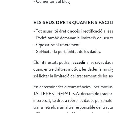
- Comentaris al blog.
ELS SEUS DRETS QUAN ENS FACIL
- Tot usuari té dret d'accés i rectificació a les
- Podrà també demanar la limitació del seu 
- Oposar-se al tractament.
- Sol·licitar la portabilitat de les dades.
Els interessats podran
accedir
a les seves dade
quan, entre d'altres motius, les dades ja no si
sol·licitar la
limitació
del tractament de les se
En determinades circumstàncies i per motius r
TALLERES TREPAT, S.A. deixarà de tractar les
interessat, té dret a rebre les dades personals
transmetre'ls a un altre responsable del trac