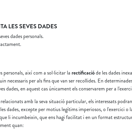
ITA LES SEVES DADES
 seves dades personals.
tractament.
s personals, així com a sol·licitar la
rectificació
de les dades inexac
guin necessaris per als fins que van ser recollides. En determinade
ves dades, en aquest cas únicament els conservarem per a l'exerci
elacionats amb la seva situació particular, els interessats podra
 dades, excepte per motius legítims imperiosos, o l'exercici o 
 que li incumbeixin, que ens hagi facilitat i en un format estructu
tament quan: