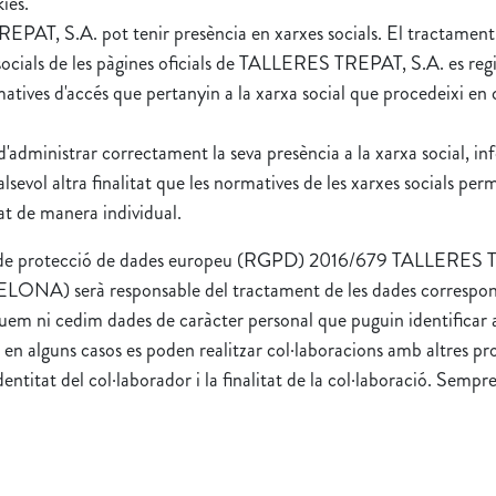
ies.
REPAT, S.A. pot tenir presència en xarxes socials. El tractament
 socials de les pàgines oficials de TALLERES TREPAT, S.A. es regi
rmatives d'accés que pertanyin a la xarxa social que procedeixi en
d'administrar correctament la seva presència a la xarxa social, in
l altra finalitat que les normatives de les xarxes socials perme
tat de manera individual.
ral de protecció de dades europeu (RGPD) 2016/679 TALLERES T
NA) serà responsable del tractament de les dades corresponent
i cedim dades de caràcter personal que puguin identificar a l'u
en alguns casos es poden realitzar col·laboracions amb altres pro
ntitat del col·laborador i la finalitat de la col·laboració. Sempre