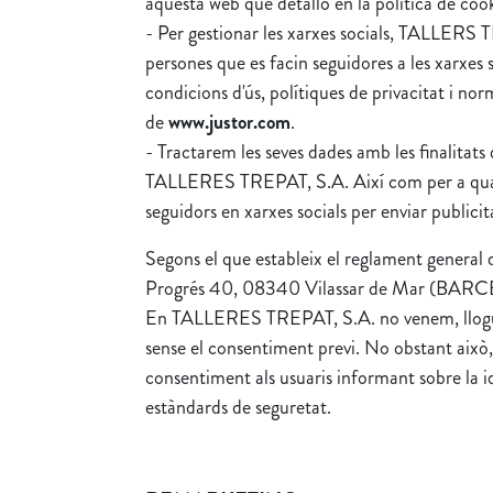
aquesta web que detallo en la política de cook
- Per gestionar les xarxes socials, TALLERS T
persones que es facin seguidores a les xarxes
condicions d'ús, polítiques de privacitat i no
de
www.justor.com
.
- Tractarem les seves dades amb les finalitats 
TALLERES TREPAT, S.A. Així com per a qualsevo
seguidors en xarxes socials per enviar publici
Segons el que estableix el reglament gene
Progrés 40, 08340 Vilassar de Mar (BARCELO
En TALLERES TREPAT, S.A. no venem, lloguem n
sense el consentiment previ. No obstant això, 
consentiment als usuaris informant sobre la ide
estàndards de seguretat.