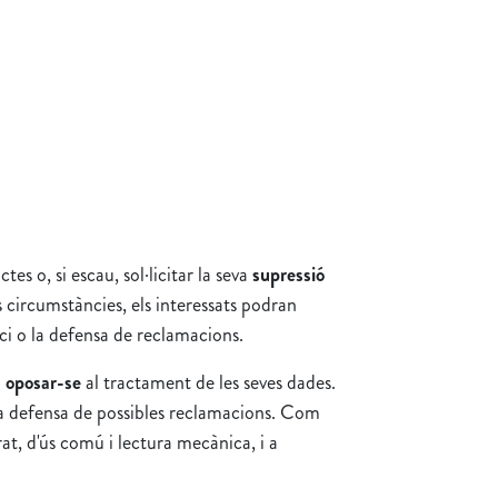
tes o, si escau, sol·licitar la seva
supressió
s circumstàncies, els interessats podran
ci o la defensa de reclamacions.
n
oposar-se
al tractament de les seves dades.
la defensa de possibles reclamacions. Com
rat, d'ús comú i lectura mecànica, i a