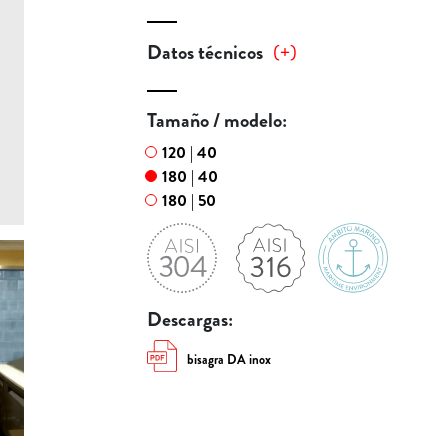
Datos técnicos
(
+
)
Tamaño / modelo:
120 | 40
180 | 40
180 | 50
Descargas:
bisagra DA inox