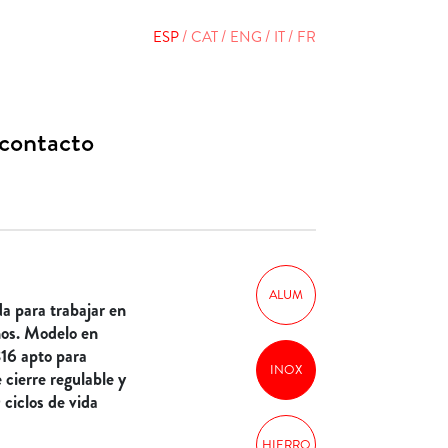
ESP
CAT
ENG
IT
FR
contacto
ALUM
a para trabajar en
nos. Modelo en
316 apto para
INOX
cierre regulable y
ciclos de vida
HIERRO